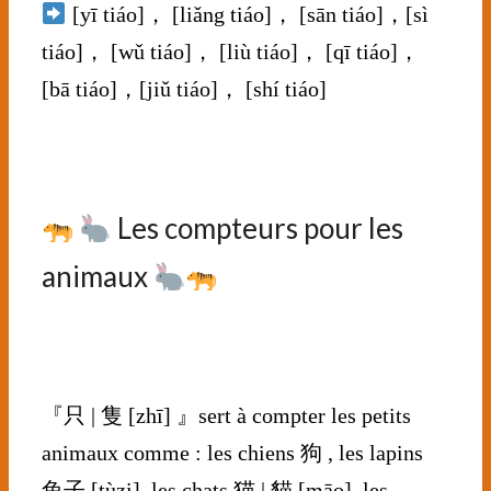
[yī tiáo]， [liǎng tiáo]， [sān tiáo]，[sì
tiáo]， [wǔ tiáo]， [liù tiáo]， [qī tiáo]，
[bā tiáo]，[jiǔ tiáo]， [shí tiáo]
⠀⠀⠀⠀
⠀⠀⠀⠀⠀
Les compteurs pour les
animaux
⠀⠀
⠀⠀⠀⠀⠀⠀⠀
『只 | 隻 [zhī] 』sert à compter les petits
animaux comme : les chiens 狗 , les lapins
兔子 [tùzi], les chats 猫 | 貓 [māo], les