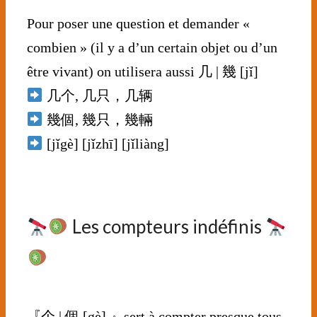
Pour poser une question et demander «
combien » (il y a d’un certain objet ou d’un
être vivant) on utilisera aussi 几 | 幾 [jǐ]
几个, 几只，几辆
幾個, 幾只，幾輛
[jǐgè] [jǐzhī] [jǐliàng]
⠀⠀⠀⠀⠀⠀
⠀⠀⠀
Les compteurs indéfinis
⠀⠀⠀⠀⠀⠀⠀⠀⠀
『个 | 個 [gè] 』sert à compter presque tous