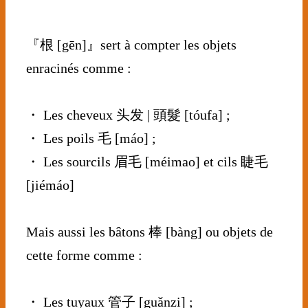
⠀
『根 [gēn]』sert à compter les objets
enracinés comme :
⠀⠀⠀⠀⠀⠀⠀⠀⠀
・ Les cheveux 头发 | 頭髮 [tóufa] ;
・ Les poils 毛 [máo] ;
・ Les sourcils 眉毛 [méimao] et cils 睫毛
[jiémáo]
⠀⠀⠀⠀⠀⠀⠀⠀⠀
Mais aussi les bâtons 棒 [bàng] ou objets de
cette forme comme :
⠀⠀⠀⠀⠀⠀⠀⠀⠀
・ Les tuyaux 管子 [guǎnzi] ;