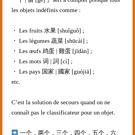
les objets indéfinis comme :
⠀⠀⠀⠀⠀⠀⠀⠀⠀
・ Les fruits 水果 [shuǐguǒ] ;
・ Les légumes 蔬菜 [shūcài] ;
・ Les œufs 鸡蛋 | 雞蛋 [jīdàn] ;
・ Les mots 词 | 詞 [cí] ;
・ Les pays 国家 | 國家 [guójiā] ;
etc.
⠀⠀⠀⠀⠀⠀⠀⠀⠀
C’est la solution de secours quand on ne
connaît pas le classificateur pour un objet.
⠀⠀⠀⠀⠀⠀⠀⠀⠀
一个，两个，三个，四个，五个，六