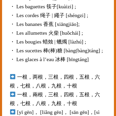
・ Les baguettes 筷子[kuàizi] ;
・ Les cordes 绳子 | 繩子 [shéngzi] ;
・ Les bananes 香蕉 [xiāngjiāo];
・ Les allumettes 火柴 [huǒchái] ;
・ Les bougies 蜡烛 | 蠟燭 [làzhú] ;
・ Les sucettes 棒(棒)糖 [bàng(bàng)táng] ;
・ Les glaces à l’eau 冰棒 [bīngtáng]
⠀⠀⠀⠀⠀⠀⠀⠀⠀
一根，两根，三根，四根，五根，六
根，七根，八根，九根，十根
一根，兩根，三根，四根，五根，六
根，七根，八根，九根，十根
[yī gēn]， [liǎng gēn]， [sān gēn]，[sì