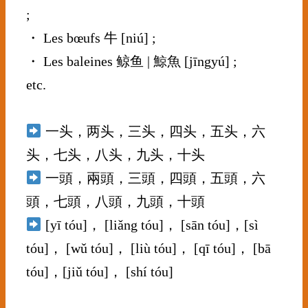
;
・ Les bœufs 牛 [niú] ;
・ Les baleines 鲸鱼 | 鯨魚 [jīngyú] ;
etc.
⠀⠀⠀⠀⠀⠀⠀⠀⠀
一头，两头，三头，四头，五头，六
头，七头，八头，九头，十头
一頭，兩頭，三頭，四頭，五頭，六
頭，七頭，八頭，九頭，十頭
[yī tóu]， [liǎng tóu]， [sān tóu]，[sì
tóu]， [wǔ tóu]， [liù tóu]， [qī tóu]， [bā
tóu]，[jiǔ tóu]， [shí tóu]
⠀⠀⠀⠀⠀⠀⠀⠀⠀