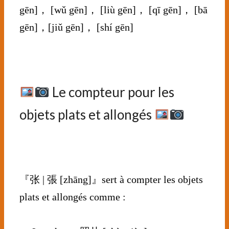
gēn]， [wǔ gēn]， [liù gēn]， [qī gēn]， [bā
gēn]，[jiǔ gēn]， [shí gēn]
⠀⠀⠀⠀⠀
⠀⠀⠀⠀
Le compteur pour les
objets plats et allongés
⠀
⠀⠀⠀⠀⠀⠀⠀⠀⠀⠀⠀⠀⠀⠀⠀⠀⠀
『张 | 張 [zhāng]』sert à compter les objets
plats et allongés comme :
⠀⠀⠀⠀⠀⠀⠀⠀⠀