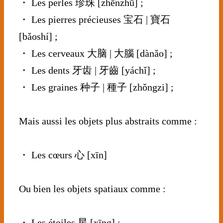
・ Les perles 珍珠 [zhēnzhū] ;
・ Les pierres précieuses 宝石 | 寶石
[bǎoshí] ;
・ Les cerveaux 大脑 | 大腦 [dànǎo] ;
・ Les dents 牙齿 | 牙齒 [yáchǐ] ;
・ Les graines 种子 | 種子 [zhǒngzi] ;
⠀⠀⠀⠀⠀⠀⠀⠀⠀
Mais aussi les objets plus abstraits comme :
⠀⠀⠀⠀⠀⠀⠀⠀⠀
・ Les cœurs 心 [xīn]
⠀⠀⠀⠀⠀⠀⠀⠀⠀
Ou bien les objets spatiaux comme :
⠀⠀⠀⠀⠀⠀⠀⠀⠀
・ Les étoiles 星 [xīng] ;