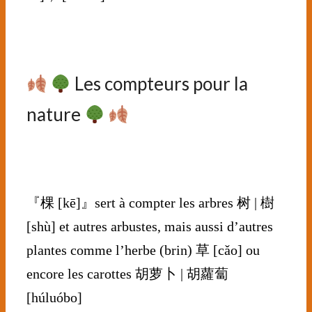
⠀⠀⠀⠀⠀⠀⠀⠀⠀
Les compteurs pour la
nature
⠀⠀⠀⠀⠀
⠀⠀⠀⠀
『棵 [kē]』sert à compter les arbres 树 | 樹
[shù] et autres arbustes, mais aussi d’autres
plantes comme l’herbe (brin) 草 [cǎo] ou
encore les carottes 胡萝卜 | 胡蘿蔔
[húluóbo]