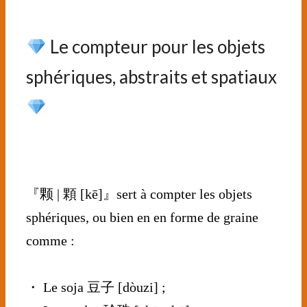
⠀⠀⠀⠀
Le compteur pour les objets
sphériques, abstraits et spatiaux
⠀
⠀⠀⠀⠀⠀⠀⠀⠀
『颗 | 顆 [kē]』sert à compter les objets
sphériques, ou bien en en forme de graine
comme :
⠀⠀⠀⠀⠀⠀⠀⠀⠀
・ Le soja 豆子 [dòuzi] ;