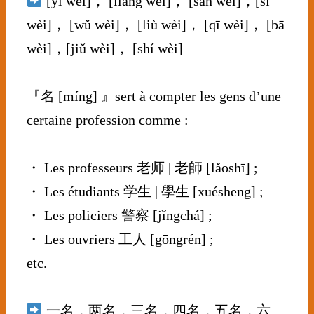
[yī wèi]， [liǎng wèi]， [sān wèi]，[sì
wèi]， [wǔ wèi]， [liù wèi]， [qī wèi]， [bā
wèi]，[jiǔ wèi]， [shí wèi]
⠀⠀⠀⠀⠀⠀⠀⠀⠀
『名 [míng] 』sert à compter les gens d’une
certaine profession comme :
⠀⠀⠀⠀⠀⠀⠀⠀⠀
・ Les professeurs 老师 | 老師 [lǎoshī] ;
・ Les étudiants 学生 | 學生 [xuésheng] ;
・ Les policiers 警察 [jǐngchá] ;
・ Les ouvriers 工人 [gōngrén] ;
etc.
⠀⠀⠀⠀⠀⠀⠀⠀⠀
一名，两名，三名，四名，五名，六