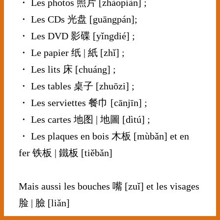
・ Les photos 照片 [zhàopiàn] ;
・ Les CDs 光盘 [guāngpán];
・ Les DVD 影碟 [yǐngdié] ;
・ Le papier 纸 | 紙 [zhǐ] ;
・ Les lits 床 [chuáng] ;
・ Les tables 桌子 [zhuōzi] ;
・ Les serviettes 餐巾 [cānjīn] ;
・ Les cartes 地图 | 地圖 [dìtú] ;
・ Les plaques en bois 木板 [mùbǎn] et en
fer 铁板 | 鐵板 [tiěbǎn]
⠀⠀⠀⠀⠀⠀⠀⠀⠀
Mais aussi les bouches 嘴 [zuǐ] et les visages
脸 | 臉 [liǎn]
⠀⠀⠀⠀⠀⠀⠀⠀⠀