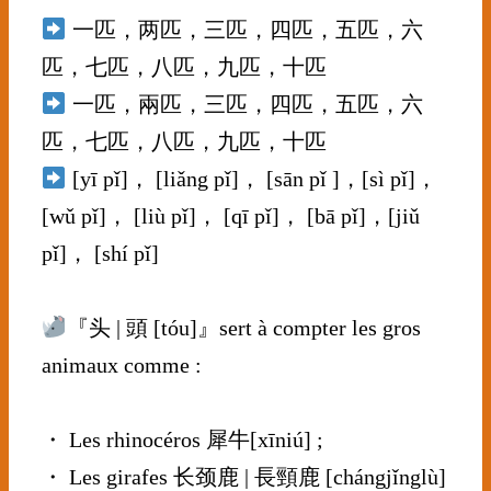
一匹，两匹，三匹，四匹，五匹，六
匹，七匹，八匹，九匹，十匹
一匹，兩匹，三匹，四匹，五匹，六
匹，七匹，八匹，九匹，十匹
[yī pǐ]， [liǎng pǐ]， [sān pǐ ]，[sì pǐ]，
[wǔ pǐ]， [liù pǐ]， [qī pǐ]， [bā pǐ]，[jiǔ
pǐ]， [shí pǐ]
⠀⠀⠀⠀⠀⠀⠀⠀⠀
『头 | 頭 [tóu]』sert à compter les gros
animaux comme :
⠀⠀⠀⠀⠀⠀⠀⠀⠀
・ Les rhinocéros 犀牛[xīniú] ;
・ Les girafes 长颈鹿 | 長頸鹿 [chángjǐnglù]