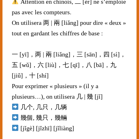
Attention en chinois, 二 [èr] ne s’emploie
pas avec les compteurs.
On utilisera 两 | 兩 [liǎng] pour dire « deux »
tout en gardant les chiffres de base :
⠀⠀⠀⠀⠀⠀⠀⠀⠀
一 [yī]，两 | 兩 [liǎng]，三 [sān]，四 [sì]，
五 [wǔ]，六 [liù]，七 [qī]，八 [bā]，九
[jiǔ]，十 [shí]
Pour exprimer « plusieurs » (il y a
plusieurs…), on utilisera 几 | 幾 [jǐ]
几个, 几只，几辆
幾個, 幾只，幾輛
[jǐgè] [jǐzhī] [jǐliàng]
⠀⠀⠀⠀⠀⠀⠀⠀⠀