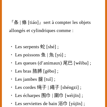
⠀⠀⠀⠀
⠀⠀⠀⠀⠀
『条 | 條 [tiáo]』sert à compter les objets
allongés et cylindriques comme :
⠀⠀⠀⠀⠀⠀⠀⠀⠀
・ Les serpents 蛇 [shé] ;
・ Les poissons 鱼 | 魚 [yú] ;
・ Les queues (d’animaux) 尾巴 [wěiba] ;
・ Les bras 胳膊 [gēbo] ;
・ Les jambes 腿 [tuǐ] ;
・ Les cordes 绳子 | 繩子 [shéngzi] ;
・ Les écharpes 围巾 | 圍巾 [wéijīn] ;
・ Les serviettes de bain 浴巾 [yùjīn] ;