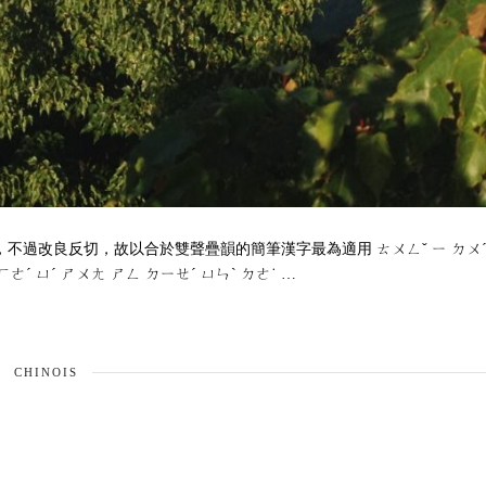
et article 統一讀音，不過改良反切，故以合於雙聲疊韻的簡筆漢字最為適用 ㄊㄨㄥˇ ㄧ ㄉㄨ
ㄏㄜˊ ㄩˊ ㄕㄨㄤ ㄕㄥ ㄉㄧㄝˊ ㄩㄣˋ ㄉㄜ˙ …
CHINOIS